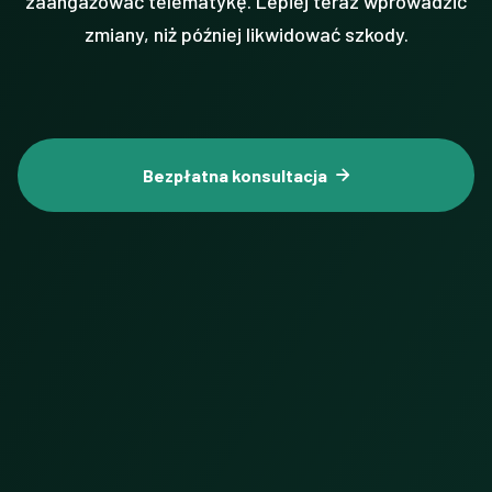
zaangażować telematykę. Lepiej teraz wprowadzić
zmiany, niż później likwidować szkody.
Bezpłatna konsultacja
