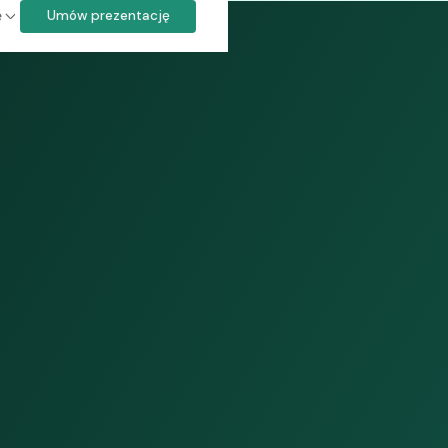
ę
Umów prezentację