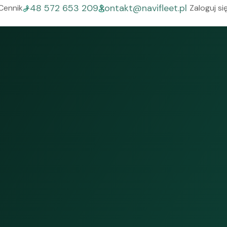
+48 572 653 209
kontakt@navifleet.pl
Cennik
Zaloguj si